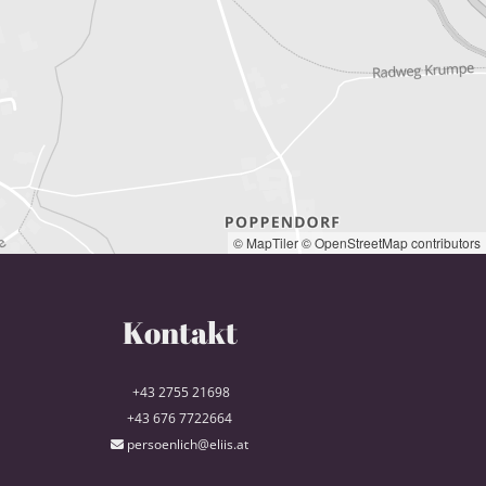
© MapTiler
© OpenStreetMap contributors
Kontakt
+43 2755 21698
+43 676 7722664
persoenlich@eliis.at
