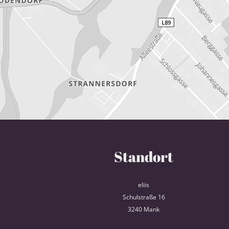
Standort
eliis
Schulstraße 16
3240 Mank